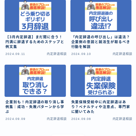
【3月内定辞退】まだ間に合う！
「内定辞退の呼び出し」は違法？
円満に辞退するためのステップと
企業側の意図と就活生が取るべき
例文集
行動を解説
2024.09.11
内定辞退相談
2024.09.10
内定辞退相談
企業別も！内定辞退の取り消し事
失業保険受給中に内定辞退はあ
例集｜成功・失敗パターンから学
り？ペナルティや注意点、専門家
ぶ
に聞いてみた
2024.09.09
内定辞退相談
2024.09.08
内定辞退相談