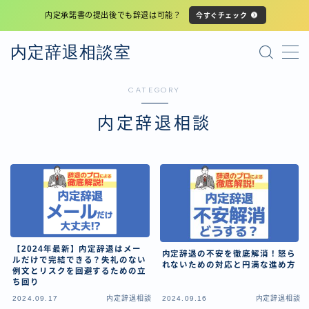
内定承諾書の提出後でも辞退は可能？
今すぐチェック
MENU
内定辞退相談室
CATEGORY
プライバシーポリシー
内定辞退相談
利用規約
サイトマップ
【2024年最新】内定辞退はメー
内定辞退の不安を徹底解消！怒ら
ルだけで完結できる？失礼のない
れないための対応と円満な進め方
例文とリスクを回避するための立
ち回り
2024.09.17
内定辞退相談
2024.09.16
内定辞退相談