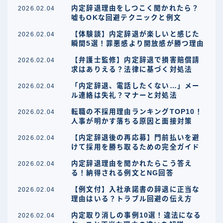
内定辞退理由をしつこく聞かれたら？
2026.02.04
嘘もOKな回避テクニックと例文
【体験談】内定辞退が楽しいと感じた
2026.02.04
瞬間5選！罪悪感より開放感が勝つ理由
【弁護士監修】内定辞退で損害賠償請
2026.02.04
求はありえる？法律に基づく対処法
「内定辞退、電話したくない…」メー
2026.02.04
ル連絡は失礼？マナーと対処法
転職の不採用理由ランキングTOP10！
2026.02.04
人事が明かす落ちる原因と面接対策
【内定辞退後の再応募】門前払いを避
2026.02.04
けて採用を勝ち取るための完全ガイド
内定辞退理由を聞かれたらこう答え
2026.02.04
る！納得される例文とNG回答
【例文付】入社承諾書の辞退に正当な
2026.02.04
理由はいる？トラブル回避の伝え方
内定取り消しの事例10選！違法になる
2026.02.04