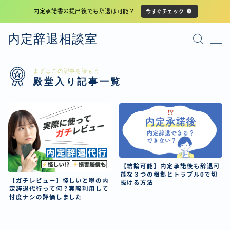
内定承諾書の提出後でも辞退は可能？
今すぐチェック
MENU
内定辞退相談室
プライバシーポリシー
まずはこの記事を読もう
殿堂入り記事一覧
利用規約
サイトマップ
【結論可能】内定承諾後も辞退可
能な３つの根拠とトラブル0で切
【ガチレビュー】怪しいと噂の内
抜ける方法
定辞退代行って何？実際利用して
忖度ナシの評価しました