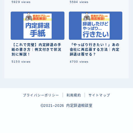
5929
views
5594
views
【これで完璧】内定辞退の手
「やっぱり行きたい！」あの
紙の書き方｜例文付きで状況
会社に再応募する方法｜内定
別に解説！
辞退は覆せる？
5150
views
4700
views
プライバシーポリシー
利用規約
サイトマップ
2021–2026 内定辞退相談室
内定辞退のストレス即日解消
匿名OK｜今すぐプロに無料相談｜違法