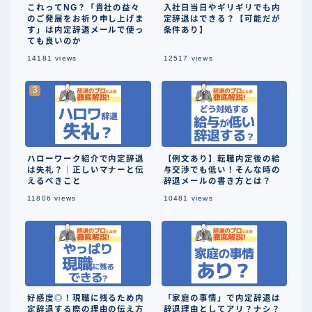
これってNG？「貴社の益々
入社日当日やギリギリでも内
のご発展をお祈り申し上げま
定辞退はできる？【可能だが
す」は内定辞退メールで使っ
条件あり】
ても良いのか
14181
views
12517
views
ハローワーク紹介で内定辞退
【例文あり】転職内定後の給
は失礼？｜正しいマナーと伝
与交渉でも低い！そんな時の
えるべきこと
辞退メールの書き方とは？
11806
views
10481
views
好感度◎！現職に残るため内
「家庭の事情」で内定辞退は
定辞退する際の理由の伝え方
辞退理由としてアリ？ナシ？