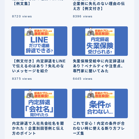
【例文集】
企業側に失礼のない理由の伝
え方【例文付き】
8720
views
8396
views
【例文付き】内定辞退をLINE
失業保険受給中に内定辞退は
で伝えるのはあり？失礼のな
あり？ペナルティや注意点、
いメッセージを紹介
専門家に聞いてみた
8375
views
6445
views
内定辞退で入社先会社名を聞
これで安心！内定の条件が合
かれた！企業別回答例と伝え
わない時に使える断り方フレ
方のポイント
ーズ集