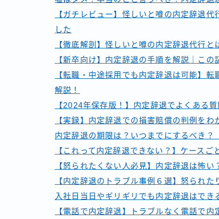
【ガチレビュー】怪しいと噂の内定辞退代
した
【徹底解剖】怪しいと噂の内定辞退代行と
【新卒向け】内定辞退の手順を解説｜この
【転職・中途採用でも内定辞退は可能】転
解説！
【2024年保存版！】内定辞退でよくある
【実録】内定辞退での損害賠償の判例をわ
内定辞退の期限は？いつまでにするべき？【
【これって内定辞退できない？】ケースご
【怒られたくない人必見】内定辞退は怖い
【内定辞退のトラブル事例６選】怒られた
入社日当日やギリギリでも内定辞退はでき
【電話で内定辞退】トラブルなく電話で内