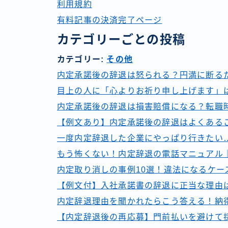
利用規約
有料記事の決済完了ページ
カテゴリーごとの投稿
カテゴリー:
その他
内定承諾後の辞退は怒られる？円満に断る
目上の人に「心よりお祈り申し上げます」
内定承諾後の辞退は損害賠償になる？転職
【例文あり】内定承諾後の辞退はよくある
一度内定辞退した企業にやっぱり行きたい
もう怖くない！内定辞退の電話マニュアル
内定取り消しの事例10選！違法になるケー
【例文付】入社承諾書の辞退に正当な理由
内定辞退理由を聞かれたらこう答える！納
【内定辞退後の再応募】門前払いを避けて