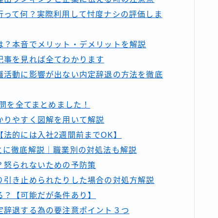
行って何？実際利用して忖度ナシの評価しま
は？本音でメリット・デメリットを解説
記事を見れば全てわかります
職活動に影響が出ない内定辞退の方法を徹底
質問を全てまとめました！
かりやすく図解を用いて解説
法的には入社2週間前までOK】
とに徹底解説｜職業別の対処法も解説
？怒られないための予防策
り引き止められたりした場合の対処方解説
る？【可能だが条件あり】
定辞退する為の要注意ポイント３つ