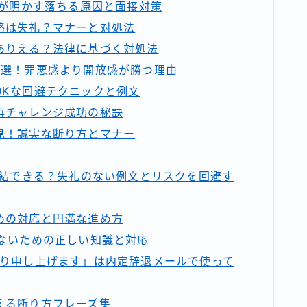
事が明かす落ちる原因と面接対策
絡は失礼？マナーと対処法
ありえる？法律に基づく対処法
5選！罪悪感より開放感が勝つ理由
OKな回避テクニックと例文
再チャレンジ成功の秘訣
見！誠実な断り方とマナー
完結できる？失礼のない例文とリスクを回避す
めの対応と円満な進め方
ないための正しい知識と対応
祈り申し上げます」は内定辞退メールで使って
える断り方フレーズ集