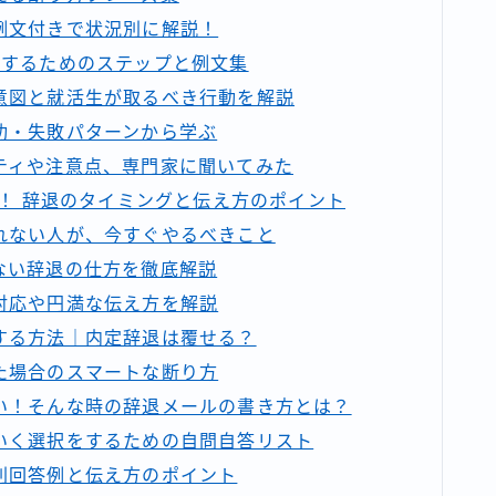
例文付きで状況別に解説！
退するためのステップと例文集
意図と就活生が取るべき行動を解説
功・失敗パターンから学ぶ
ティや注意点、専門家に聞いてみた
グ！ 辞退のタイミングと伝え方のポイント
れない人が、今すぐやるべきこと
ない辞退の仕方を徹底解説
対応や円満な伝え方を解説
する方法｜内定辞退は覆せる？
た場合のスマートな断り方
い！そんな時の辞退メールの書き方とは？
いく選択をするための自問自答リスト
別回答例と伝え方のポイント