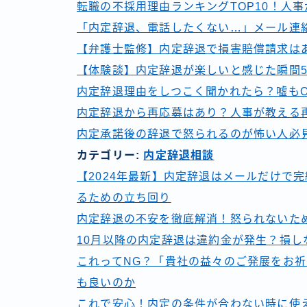
転職の不採用理由ランキングTOP10！人
「内定辞退、電話したくない…」メール連
【弁護士監修】内定辞退で損害賠償請求は
【体験談】内定辞退が楽しいと感じた瞬間
内定辞退理由をしつこく聞かれたら？嘘も
内定辞退から再応募はあり？人事が教える
内定承諾後の辞退で怒られるのが怖い人必
カテゴリー:
内定辞退相談
【2024年最新】内定辞退はメールだけで
るための立ち回り
内定辞退の不安を徹底解消！怒られないた
10月以降の内定辞退は違約金が発生？損し
これってNG？「貴社の益々のご発展をお
も良いのか
これで安心！内定の条件が合わない時に使