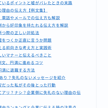
ているポイントと嘘がバレたときの末路
の理由の伝え方【例文集】
｜電話やメールでの伝え方も解説
側から好印象を持たれる伝え方を解説
断つ際の正しい対処法
嘘をつくか正直に言うか問題
える前向きな考え方と実践術
しいマナーと伝えるべきこと
例文、円満に進めるコツ
円満に退職する方法
はあり？失礼のないメッセージを紹介
安だった私がその後とった行動
てアリ？ナシ？企業側に失礼のない理由の伝
理由ランキングと企業に伝える時の注意点