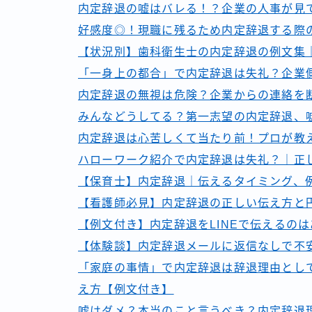
内定辞退の嘘はバレる！？企業の人事が見
好感度◎！現職に残るため内定辞退する際
【状況別】歯科衛生士の内定辞退の例文集
「一身上の都合」で内定辞退は失礼？企業
内定辞退の無視は危険？企業からの連絡を
みんなどうしてる？第一志望の内定辞退、
内定辞退は心苦しくて当たり前！プロが教
ハローワーク紹介で内定辞退は失礼？｜正
【保育士】内定辞退｜伝えるタイミング、
【看護師必見】内定辞退の正しい伝え方と
【例文付き】内定辞退をLINEで伝えるの
【体験談】内定辞退メールに返信なしで不
「家庭の事情」で内定辞退は辞退理由とし
え方【例文付き】
嘘はダメ？本当のこと言うべき？内定辞退