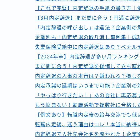
【これで完璧】内定辞退の手紙の書き方｜
【3月内定辞退】まだ間に合う！円満に辞
「内定辞退の呼び出し」は違法？企業側の
企業別も！内定辞退の取り消し事例集｜成
失業保険受給中に内定辞退はあり？ペナル
【2024年卒】内定辞退が多い月ランキン
まだ間に合う！内定辞退を後悔して立ち直
内定辞退の人事の本音は？嫌われる？損し
内定承諾の延期はいつまで可能？企業別の
「やっぱり行きたい！」あの会社に再応募
もう悩まない！転職活動で複数社に合格し
【例文あり】転職内定後の給与交渉でも低
転職内定後、迷う理由はコレ！本当に納得
内定辞退で入社先会社名を聞かれた！企業