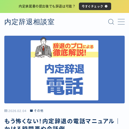
内定承諾書の提出後でも辞退は可能？
今すぐチェック
MENU
内定辞退相談室
プライバシーポリシー
利用規約
サイトマップ
2026.02.04
その他
もう怖くない！内定辞退の電話マニュアル｜