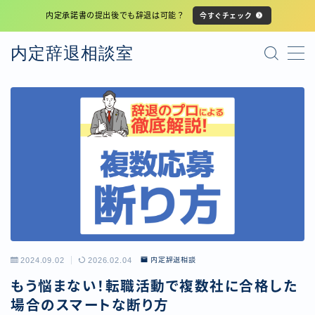
内定承諾書の提出後でも辞退は可能？
今すぐチェック
MENU
内定辞退相談室
プライバシーポリシー
利用規約
サイトマップ
2024.09.02
2026.02.04
内定辞退相談
もう悩まない！転職活動で複数社に合格した
場合のスマートな断り方