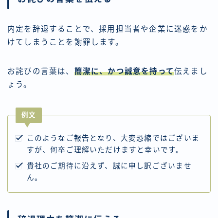
内定を辞退することで、採用担当者や企業に迷惑をか
けてしまうことを謝罪します。
お詫びの言葉は、
簡潔に、かつ誠意を持って
伝えまし
ょう。
例文
このようなご報告となり、大変恐縮ではございま
すが、何卒ご理解いただけますと幸いです。
貴社のご期待に沿えず、誠に申し訳ございませ
ん。
内定辞退のストレス即日解消
匿名OK｜今すぐプロに無料相談｜違法
性0で安心